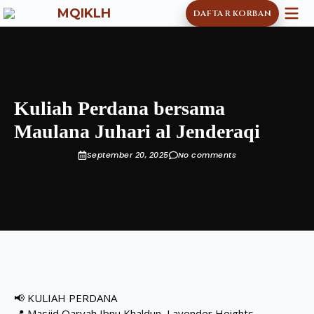
MQIKLH
DAFTAR KORBAN
Kuliah Perdana bersama
Maulana Juhari al Jenderaqi
September 20, 2025
No comments
📢 KULIAH PERDANA
📍 Masjid Qaryah Ibnu Khaldun, Lavender Heights