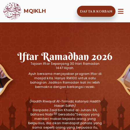
MQIKLH
DAFTAR KORBAN
Iftar Ramadhan 2026
Tajaan Iftar Sepanjang 30 Hari Ramadan
1447 Hijrah.
Ayuh bersama menjayakan program Iftar di
masjid kita. Hanya RM100 untuk satu
bahagian. Jadikan Ramadan kali ini lebih
bermakna dengan berkongsi rezeki.
(Hadith Riwayat At-Tirmidzi, katanya: Hadith
Hasan Sahih)
Daripada Zaid bin Khalid al-Juhani RA,
bahawa Nabi ﷺ bersabda:"Sesiapa yang
memberi makan kepada orang yang
berpuasa, dia akan mendapat pahala yang
sama seperti orang yang berpuasa itu,