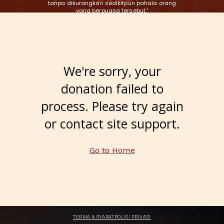
tanpa dikurangkan sedikitpun pahala orang
yang berpuasa tersebut."
(Hadith Riwayat At-Tirmidzi, katanya: Hadith
Hasan Sahih)
We're sorry, your
donation failed to
process. Please try again
or contact site support.
Go to Home
TERMA & SYARAT
POLISI PRIVASI